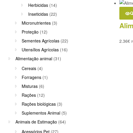
Herbicidas
(14)
Q
Inseticidas
(22)
Micronutrientes
(3)
Ali
Proteção
(12)
Sementes Agrícolas
(22)
2.36
€
I
Utensílios Agrícolas
(16)
Alimentação animal
(31)
Cereais
(4)
Forragens
(1)
Misturas
(6)
Rações
(12)
Rações biológicas
(3)
Suplementos Animal
(5)
Animais de Estimação
(64)
Acessórios Pet
(27)