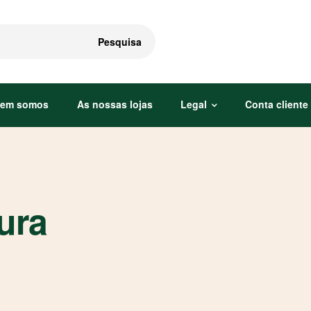
Pesquisa
em somos
As nossas lojas
Legal
Conta cliente
ura