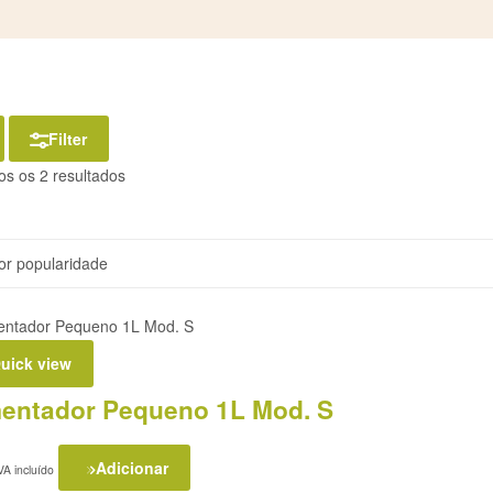
Filter
os os 2 resultados
uick view
mentador Pequeno 1L Mod. S
Adicionar
VA incluído