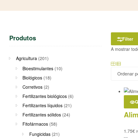
Produtos
Filter
A mostrar tod
Agricultura
(201)
Bioestimulantes
(10)
Biológicos
(18)
Corretivos
(2)
Fertilizantes biológicos
(6)
Q
Fertilizantes líquidos
(21)
Ali
Fertilizantes sólidos
(24)
Fitofármacos
(58)
1.75
€
I
Fungicidas
(21)