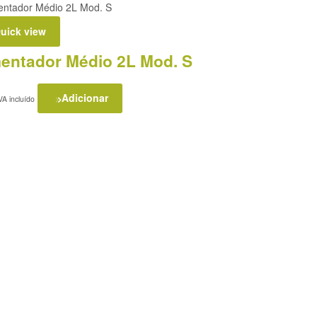
uick view
mentador Médio 2L Mod. S
Adicionar
VA incluído