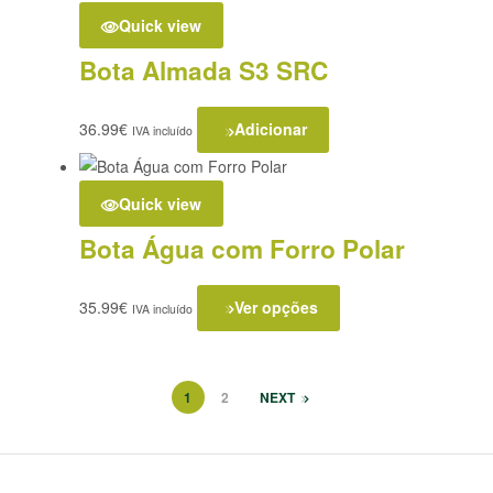
Quick view
Bota Almada S3 SRC
36.99
€
Adicionar
IVA incluído
Quick view
Bota Água com Forro Polar
35.99
€
Ver opções
IVA incluído
1
2
NEXT