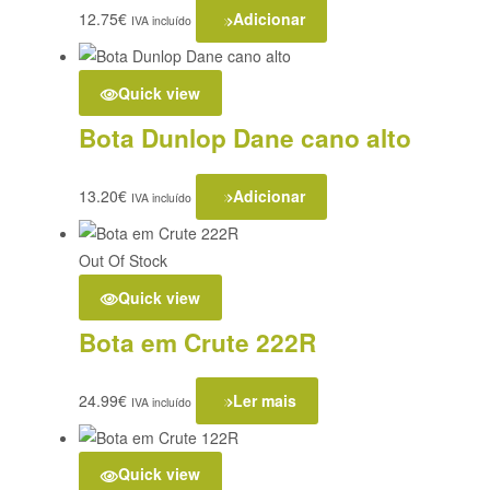
12.75
€
Adicionar
IVA incluído
Quick view
Bota Dunlop Dane cano alto
13.20
€
Adicionar
IVA incluído
Out Of Stock
Quick view
Bota em Crute 222R
24.99
€
Ler mais
IVA incluído
Quick view