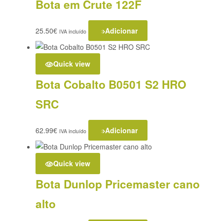
Bota em Crute 122F
25.50
€
Adicionar
IVA incluído
Quick view
Bota Cobalto B0501 S2 HRO
SRC
62.99
€
Adicionar
IVA incluído
Quick view
Bota Dunlop Pricemaster cano
alto