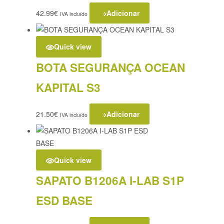
42.99
€
Adicionar
IVA incluído
Quick view
BOTA SEGURANÇA OCEAN
KAPITAL S3
21.50
€
Adicionar
IVA incluído
Quick view
SAPATO B1206A I-LAB S1P
ESD BASE