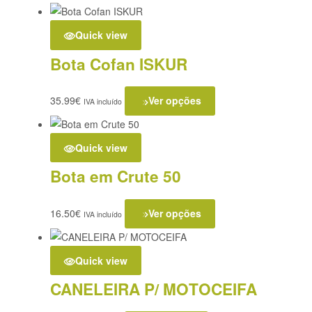
Quick view
Bota Cofan ISKUR
35.99
€
Ver opções
IVA incluído
Quick view
Bota em Crute 50
16.50
€
Ver opções
IVA incluído
Quick view
CANELEIRA P/ MOTOCEIFA