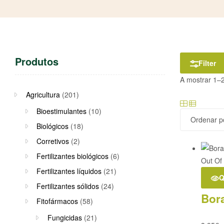
Produtos
Filter
A mostrar 1–2
Agricultura
(201)
Bioestimulantes
(10)
Biológicos
(18)
Corretivos
(2)
Fertilizantes biológicos
(6)
Out Of
Fertilizantes líquidos
(21)
Q
Fertilizantes sólidos
(24)
Bor
Fitofármacos
(58)
Fungicidas
(21)