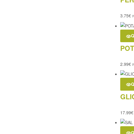
3.75
€
I
Q
POT
2.99
€
I
Q
GLI
17.99
€
Q