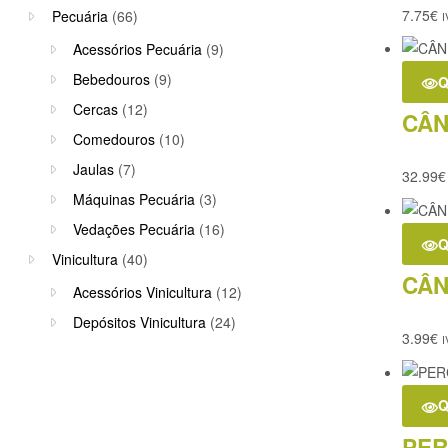
7.75
€
Pecuária
(66)
I
Acessórios Pecuária
(9)
Bebedouros
(9)
Q
Cercas
(12)
CÂN
Comedouros
(10)
Jaulas
(7)
32.99
€
Máquinas Pecuária
(3)
Vedações Pecuária
(16)
Q
Vinicultura
(40)
CÂN
Acessórios Vinicultura
(12)
Depósitos Vinicultura
(24)
3.99
€
I
Q
PER