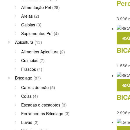
Per
Alimentação Pet
(28)
Areias
(2)
3.99
€
I
Gaiolas
(3)
Suplementos Pet
(4)
Q
Apicultura
(13)
BIC
Alimentos Apicultura
(2)
Colmeias
(7)
1.55
€
I
Frascos
(4)
Bricolage
(87)
Q
Carros de mão
(5)
BIC
Colas
(4)
Escadas e escadotes
(3)
2.99
€
Ferramentas Bricolage
(3)
I
Luvas
(2)