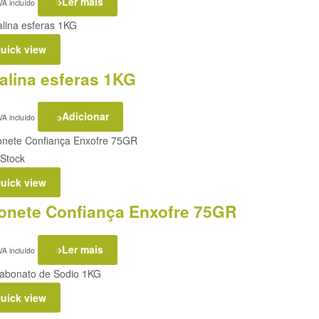
Ler mais
VA incluído
uick view
alina esferas 1KG
Adicionar
VA incluído
 Stock
uick view
onete Confiança Enxofre 75GR
Ler mais
VA incluído
uick view