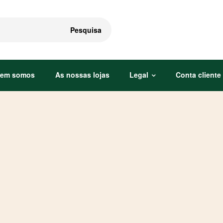
Pesquisa
em somos
As nossas lojas
Legal
Conta cliente