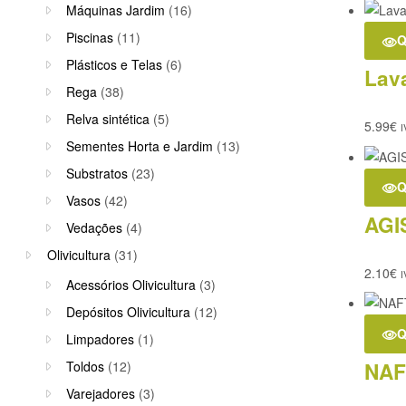
Máquinas Jardim
(16)
Piscinas
(11)
Q
Plásticos e Telas
(6)
Lav
Rega
(38)
Relva sintética
(5)
5.99
€
I
Sementes Horta e Jardim
(13)
Substratos
(23)
Q
Vasos
(42)
AGI
Vedações
(4)
Olivicultura
(31)
2.10
€
I
Acessórios Olivicultura
(3)
Depósitos Olivicultura
(12)
Q
Limpadores
(1)
NAF
Toldos
(12)
Varejadores
(3)