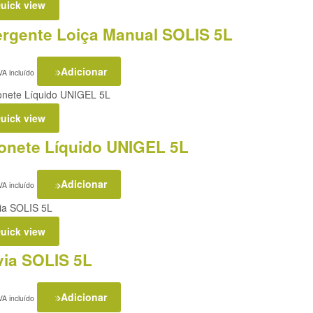
uick view
ergente Loiça Manual SOLIS 5L
Adicionar
VA incluído
uick view
onete Líquido UNIGEL 5L
Adicionar
VA incluído
uick view
via SOLIS 5L
Adicionar
VA incluído