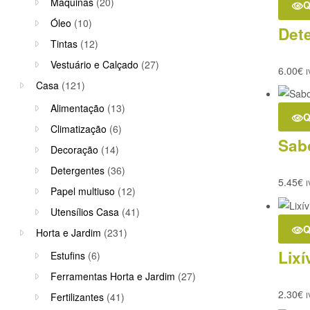
Máquinas
(20)
Q
Óleo
(10)
Det
Tintas
(12)
Vestuário e Calçado
(27)
6.00
€
I
Casa
(121)
Alimentação
(13)
Q
Climatização
(6)
Sab
Decoração
(14)
Detergentes
(36)
5.45
€
I
Papel multiuso
(12)
Utensílios Casa
(41)
Q
Horta e Jardim
(231)
Lixí
Estufins
(6)
Ferramentas Horta e Jardim
(27)
2.30
€
Fertilizantes
(41)
I