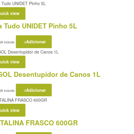
uick view
a Tudo UNIDET Pinho 5L
Adicionar
VA incluído
uick view
SOL Desentupidor de Canos 1L
Adicionar
VA incluído
uick view
TALINA FRASCO 600GR