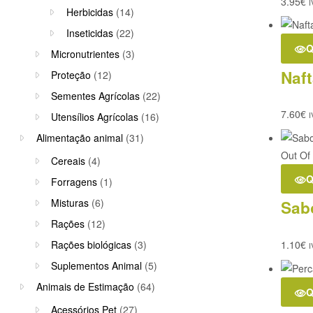
3.95
€
I
Herbicidas
(14)
Inseticidas
(22)
Q
Micronutrientes
(3)
Naft
Proteção
(12)
Sementes Agrícolas
(22)
7.60
€
Utensílios Agrícolas
(16)
I
Alimentação animal
(31)
Out Of
Cereais
(4)
Q
Forragens
(1)
Misturas
(6)
Sab
Rações
(12)
Rações biológicas
(3)
1.10
€
I
Suplementos Animal
(5)
Animais de Estimação
(64)
Q
Acessórios Pet
(27)